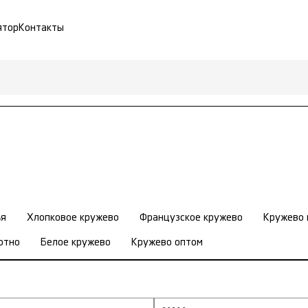
ятор
Контакты
ья
Хлопковое кружево
Французское кружево
Кружево 
отно
Белое кружево
Кружево оптом