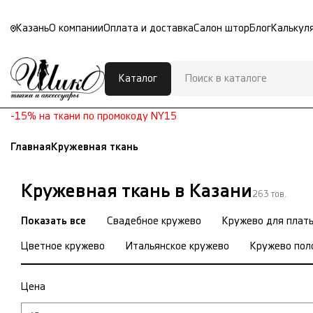
Казань
О компании
Оплата и доставка
Салон штор
Блог
Калькул
Каталог
-15% на ткани по промокоду NY15
Главная
Кружевная ткань
Кружевная ткань в Казани
263 тов.
Показать все
Свадебное кружево
Кружево для плат
Цветное кружево
Итальянское кружево
Кружево пол
Цена