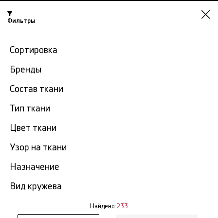
Фильтры
Казань
Сортировка
-15% на ткани по промокоду NY15
Бренды
Главная
Кружевная ткань
Французское кружево
Состав ткани
Тип ткани
Французское кружево в
233
Казани
тов.
Цвет ткани
Узор на ткани
Фильтр
Сортировка
Показать все
Французское кружево
Назначение
Вид кружева
Найдено:
233