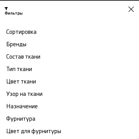
Фильтры
Казань
Сортировка
-15% на ткани по промокоду NY15
Бренды
Главная
Кружевная ткань
Кружево в розницу
Состав ткани
Тип ткани
Кружево в розницу в
263
Казани
тов.
Цвет ткани
Узор на ткани
Фильтр
Сортировка
Показать все
Кружево в розницу
Назначение
Фурнитура
Скидка
50%
Цвет для фурнитуры