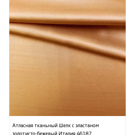
Атласная тканьный Шелк с эластаном
золотисто-бежевый Италия 46187