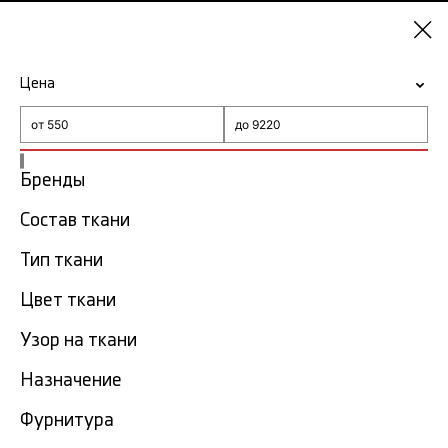
Казань
Цена
-15% на ткани по промокоду NY15
Главная
Золотая ткань
Бренды
Состав ткани
Золотая ткань в Казани
27 тов.
Тип ткани
Фильтр
Сортировка
Цвет ткани
Показать все
Узор на ткани
NEW
Назначение
Фурнитура