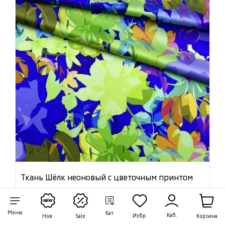
Ткань Шёлк неоновый с цветочным принтом
46851
Цена:
6 200 ₽/м
Меню
Кат.
Каб.
Избр.
Корзина
Нов.
Sale