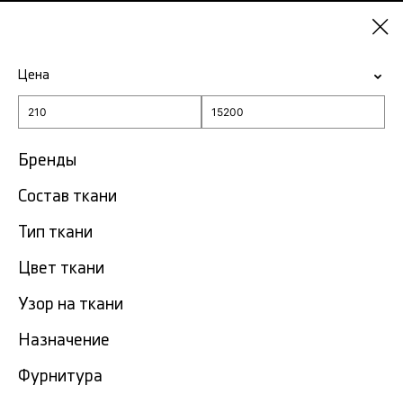
Казань
Цена
-15% на ткани по промокоду NY15
Главная
Ткань с цветочным принтом
Бренды
Состав ткани
Ткань с цветочным
697
принтом в Казани
тов.
Тип ткани
Цвет ткани
Фильтр
Сортировка
Показать все
Узор на ткани
Назначение
NEW
Фурнитура