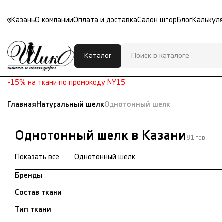
Казань
О компании
Оплата и доставка
Салон штор
Блог
Калькул
Каталог
-15% на ткани по промокоду NY15
Главная
Натуральный шелк
Однотонный шелк
Однотонный шелк в Казани
81 тов.
Показать все
Однотонный шелк
Бренды
Состав ткани
Тип ткани