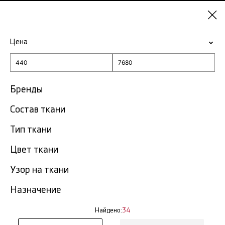
Казань
Цена
-15% на ткани по промокоду NY15
Главная
Салатовая ткань
Бренды
Состав ткани
Салатовая ткань в Казани
34 тов.
Тип ткани
Фильтр
Сортировка
Цвет ткани
Показать все
Узор на ткани
NEW
Назначение
Найдено:
34