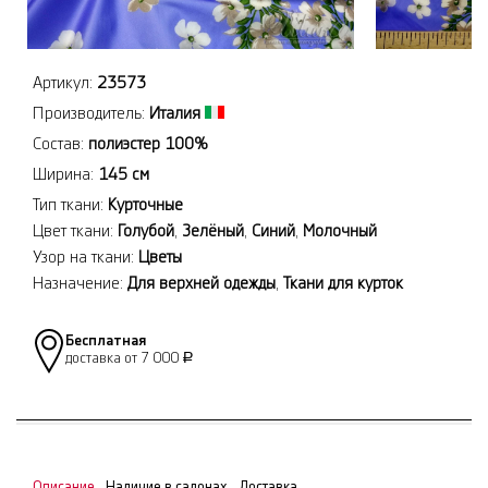
Артикул:
23573
Производитель:
Италия
Состав:
полиэстер 100%
Ширина:
145 см
Тип ткани:
Курточные
Цвет ткани:
Голубой
,
Зелёный
,
Синий
,
Молочный
Узор на ткани:
Цветы
Назначение:
Для верхней одежды
,
Ткани для курток
Бесплатная
доставка от 7 000
Р
Описание
Наличие в салонах
Доставка