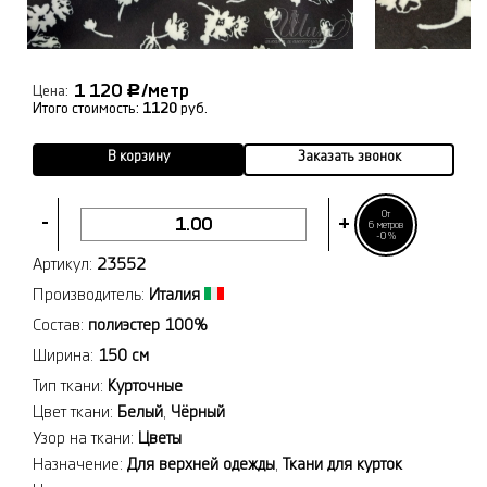
1 120
/метр
Р
Цена:
Итого стоимость:
1120
руб.
В корзину
Заказать звонок
От
-
+
6 метров
-0%
Артикул:
23552
Производитель:
Италия
Состав:
полиэстер 100%
Ширина:
150 см
Тип ткани:
Курточные
Цвет ткани:
Белый
,
Чёрный
Узор на ткани:
Цветы
Назначение:
Для верхней одежды
,
Ткани для курток