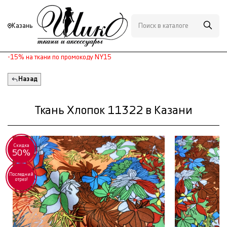
Казань
-15% на ткани по промокоду NY15
Назад
Ткань Хлопок 11322 в Казани
Скидка
50%
Последний
отрез!