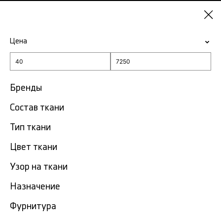
Казань
Цена
-15% на ткани по промокоду NY15
Главная
Отделочное кружево
Бренды
Состав ткани
Отделочное кружево в
280
Казани
тов.
Тип ткани
Цвет ткани
Фильтр
Сортировка
Показать все
Узор на ткани
Назначение
Фурнитура