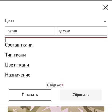
Казань
Цена
-15% на ткани по промокоду NY15
Главная
Ткань с узором "милитари"
Состав ткани
Тип ткани
Ткань с узором "милитари"
8
в Казани
тов.
Цвет ткани
Назначение
Фильтр
Сортировка
Показать все
Найдено:
8
Сбросить