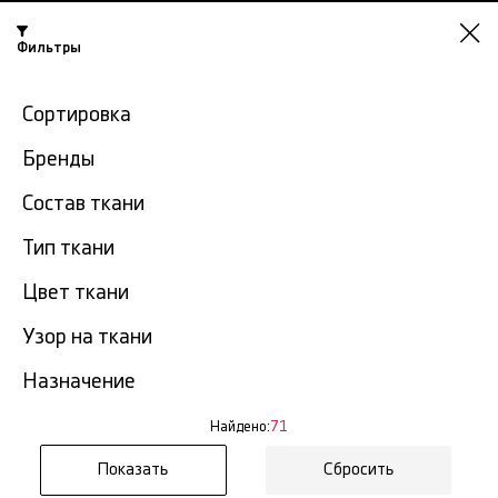
Фильтры
Казань
Сортировка
-15% на ткани по промокоду NY15
Бренды
Главная
Льняная ткань
Лен с принтом
Состав ткани
Тип ткани
Лен с принтом в Казани
71 тов.
Цвет ткани
Фильтр
Сортировка
Узор на ткани
Показать все
Лен с принтом
Назначение
NEW
Найдено:
71
Сбросить