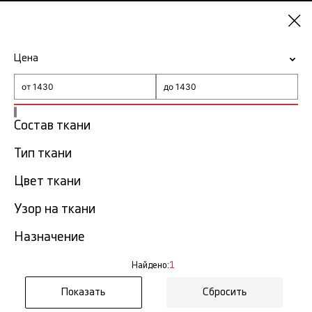
Казань
Цена
-15% на ткани по промокоду NY15
Главная
Ткань кулирка
Состав ткани
Тип ткани
Ткань кулирка в Казани
1 тов.
Цвет ткани
Фильтр
Сортировка
Узор на ткани
Показать все
Назначение
Найдено:
1
Сбросить