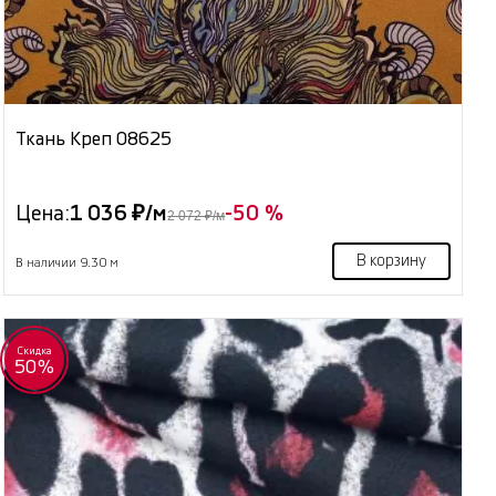
Ткань Креп 08625
Цена:
1 036 ₽/м
-50 %
2 072 ₽/м
В корзину
В наличии 9.30 м
Скидка
50%