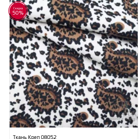
Скидка
50%
Ткань Креп 08052