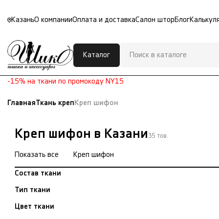
Казань
О компании
Оплата и доставка
Салон штор
Блог
Калькул
Каталог
-15% на ткани по промокоду NY15
Главная
Ткань креп
Креп шифон
Креп шифон в Казани
35 тов.
Показать все
Креп шифон
Состав ткани
Тип ткани
Цвет ткани