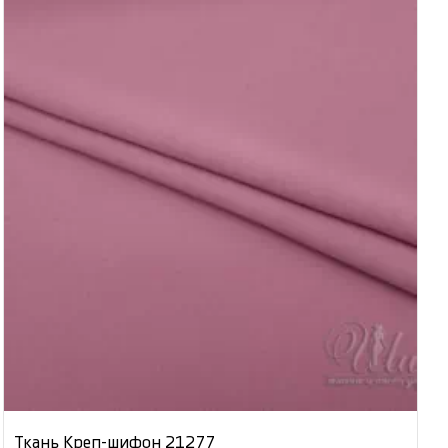
Ткань Креп-шифон 21277