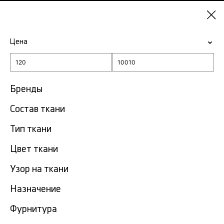
Казань
Цена
-15% на ткани по промокоду NY15
Главная
Жёлтая ткань
Бренды
Состав ткани
Жёлтая ткань в Казани
91 тов.
Тип ткани
Фильтр
Сортировка
Цвет ткани
Показать все
Узор на ткани
NEW
Назначение
Фурнитура