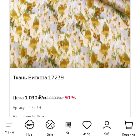
Ткань Вискоза 17239
Цена:
1 030 ₽/м
-50 %
2 060 ₽/м
Артикул: 17239
В наличии 9.25 м
В корзину
Меню
Кат.
Каб.
Избр.
Корзина
Нов.
Sale