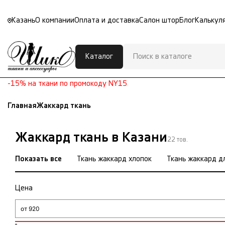
Казань
О компании
Оплата и доставка
Салон штор
Блог
Калькул
Каталог
-15% на ткани по промокоду NY15
Главная
Жаккард ткань
Жаккард ткань в Казани
22 тов.
Показать все
Ткань жаккард хлопок
Ткань жаккард д
Цена