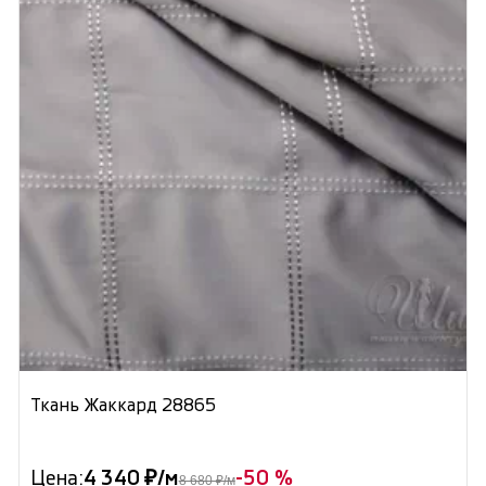
Ткань Жаккард 28865
Цена:
4 340 ₽/м
-50 %
8 680 ₽/м