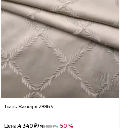
Ткань Жаккард 28863
Цена:
4 340 ₽/м
-50 %
8 680 ₽/м