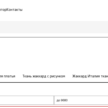
ятор
Контакты
ля платья
Ткань жаккард с рисунком
Жаккард Италия тка