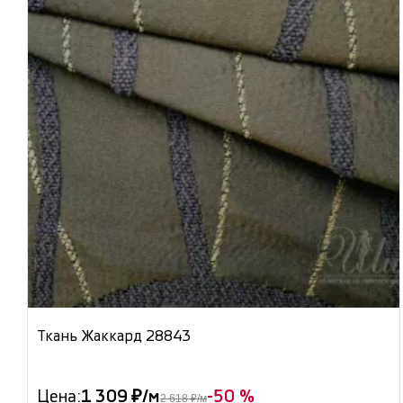
Ткань Жаккард 28843
Цена:
1 309 ₽/м
-50 %
2 618 ₽/м