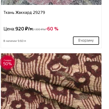
Ткань Жаккард 29279
Цена:
920 ₽/м
-60 %
2 300 ₽/м
В корзину
В наличии 9.60 м
Скидка
50%