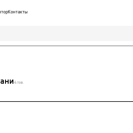
ятор
Контакты
зани
4 тов.