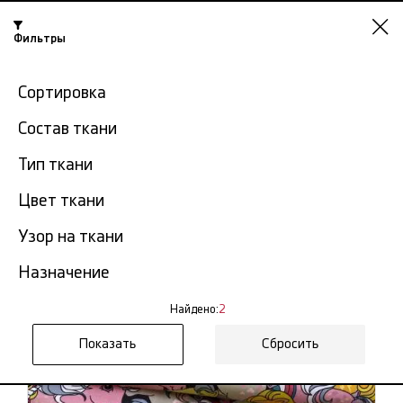
Фильтры
Казань
Сортировка
-15% на ткани по промокоду NY15
Состав ткани
Главная
Хлопковые ткани
Детская ткань хлопок
Тип ткани
Цвет ткани
Детская ткань хлопок в
2
Казани
тов.
Узор на ткани
Назначение
Фильтр
Сортировка
Показать все
Детская ткань хлопок
Найдено:
2
Сбросить