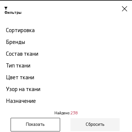
Фильтры
Казань
Сортировка
-15% на ткани по промокоду NY15
Бренды
Главная
Хлопковые ткани
Хлопок с принтом
Состав ткани
Тип ткани
Хлопок с принтом в
238
Казани
тов.
Цвет ткани
Узор на ткани
Фильтр
Сортировка
Показать все
Хлопок с принтом
Назначение
NEW
Найдено:
238
Сбросить