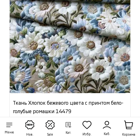
Ткань Хлопок бежевого цвета с принтом бело-
голубые ромашки 14479
Цена:
1 908 ₽/м
Меню
Кат.
Каб.
Избр.
Артикул: 14479
Корзина
Нов.
Sale