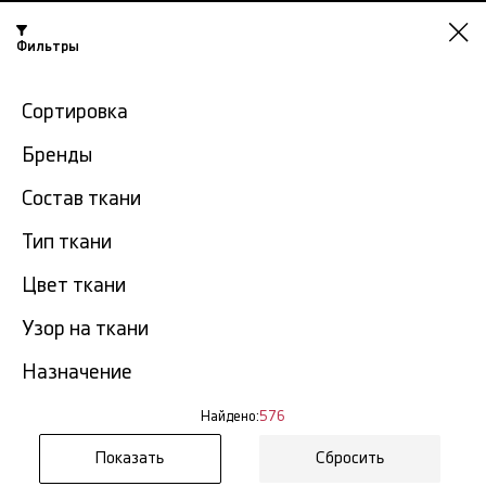
Фильтры
Казань
Сортировка
-15% на ткани по промокоду NY15
Бренды
Главная
Хлопковые ткани
Хлопок опт
Состав ткани
Тип ткани
Хлопок опт в Казани
576 тов.
Цвет ткани
Фильтр
Сортировка
Узор на ткани
Показать все
Хлопок опт
Назначение
NEW
Найдено:
576
Сбросить