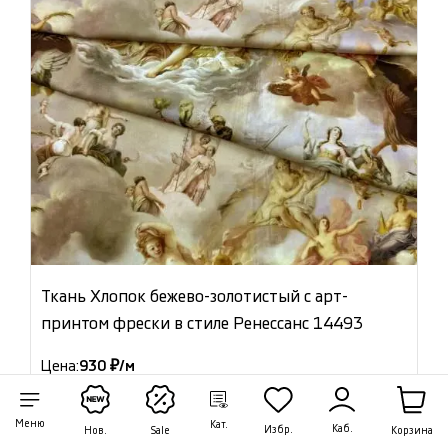
Ткань Хлопок бежево-золотистый с арт-
принтом фрески в стиле Ренессанс 14493
Цена:
930 ₽/м
Артикул: 14493
Меню
Кат.
В наличии 41.40 м
Каб.
Избр.
Корзина
Нов.
Sale