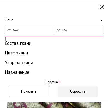
Казань
Цена
-15% на ткани по промокоду NY15
Главная
Ткань филькупе
Состав ткани
Цвет ткани
Ткань филькупе в Казани
9 тов.
Узор на ткани
Фильтр
Сортировка
Назначение
Показать все
Найдено:
9
Сбросить