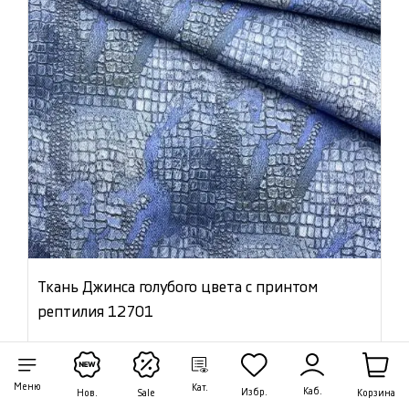
Ткань Джинса голубого цвета с принтом
рептилия 12701
Цена:
2 136 ₽/м
Артикул: 12701
Меню
Кат.
Каб.
Избр.
Корзина
Нов.
Sale
В наличии 12.20 м