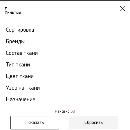
Фильтры
Казань
Сортировка
-15% на ткани по промокоду NY15
Бренды
Главная
Джинсовая ткань
Плотная джинсовая ткань
Состав ткани
Тип ткани
Плотная джинсовая ткань в
69
Казани
тов.
Цвет ткани
Узор на ткани
Фильтр
Сортировка
Показать все
Плотная джинсовая ткань
Назначение
NEW
Найдено:
69
Сбросить