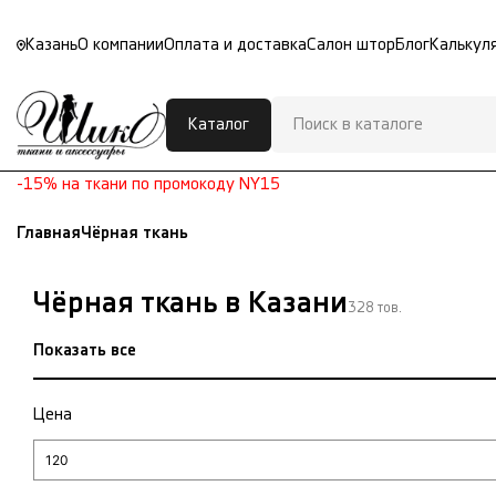
Казань
О компании
Оплата и доставка
Салон штор
Блог
Калькул
Каталог
-15% на ткани по промокоду NY15
Главная
Чёрная ткань
Чёрная ткань в Казани
328 тов.
Показать все
Цена