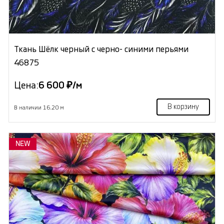
Ткань Шёлк черный с черно- синими перьями
46875
Цена:
6 600 ₽/м
В корзину
В наличии 16.20 м
NEW