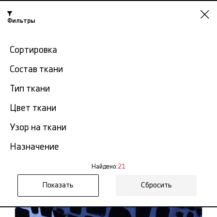
Фильтры
Казань
Сортировка
-15% на ткани по промокоду NY15
Состав ткани
Главная
Ткань бархат
Бархат из Италии
Тип ткани
Цвет ткани
Бархат из Италии в Казани
21 тов.
Узор на ткани
Фильтр
Сортировка
Назначение
Показать все
Бархат из Италии
Найдено:
21
Сбросить