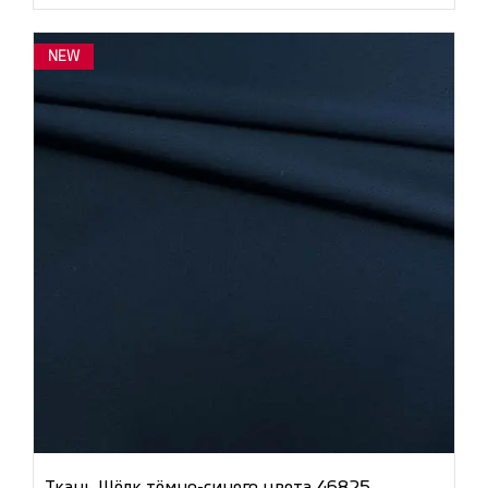
NEW
Ткань Шёлк тёмно-синего цвета 46825