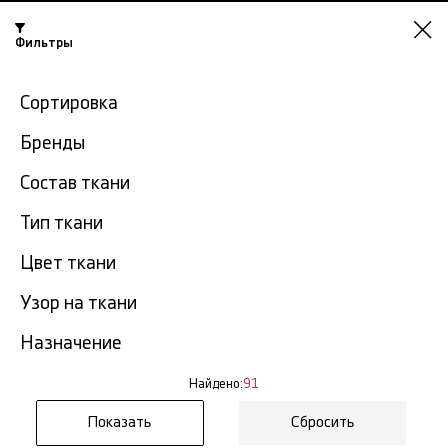
Фильтры
Казань
Сортировка
-15% на ткани по промокоду NY15
Бренды
Главная
Ткань атлас
Однотонный атлас
Состав ткани
Тип ткани
Однотонный атлас в
91
Казани
тов.
Цвет ткани
Узор на ткани
Фильтр
Сортировка
Показать все
Однотонный атлас
Назначение
NEW
Найдено:
91
Сбросить