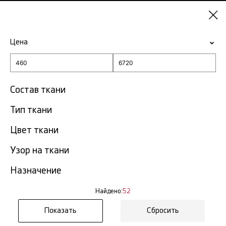
Казань
Цена
-15% на ткани по промокоду NY15
Главная
Ткань с арт принтом
Состав ткани
Тип ткани
Ткань с арт принтом в
52
Казани
тов.
Цвет ткани
Узор на ткани
Фильтр
Сортировка
Показать все
Назначение
Найдено:
52
NEW
Сбросить