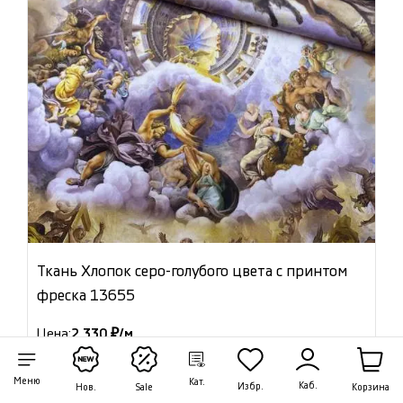
Ткань Хлопок серо-голубого цвета с принтом
фреска 13655
Цена:
2 330 ₽/м
Артикул: 13655
Меню
Кат.
Каб.
Избр.
Корзина
Нов.
Sale
В наличии 6.50 м