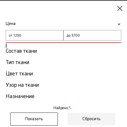
Казань
Цена
-15% на ткани по промокоду NY15
Главная
Moschino
Состав ткани
Тип ткани
Moschino в Казани
5 тов.
Цвет ткани
Фильтр
Сортировка
Узор на ткани
Показать все
Назначение
Найдено:
5
Сбросить