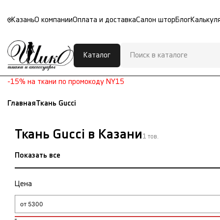
Казань
О компании
Оплата и доставка
Салон штор
Блог
Калькул
Каталог
-15% на ткани по промокоду NY15
Главная
Ткань Gucci
Ткань Gucci в Казани
1 тов.
Показать все
Цена