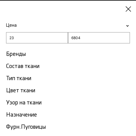
Казань
Цена
-15% на ткани по промокоду NY15
Главная
Ткань Dolce & Gabbana
Бренды
Состав ткани
Ткань Dolce & Gabbana в
36
Казани
тов.
Тип ткани
Цвет ткани
Фильтр
Сортировка
Показать все
Узор на ткани
Назначение
NEW
Фурн.Пуговицы