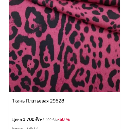
Ткань Платьевая 29628
Цена:
1 700 ₽/м
-50 %
3 400 ₽/м
Артикул: 29628