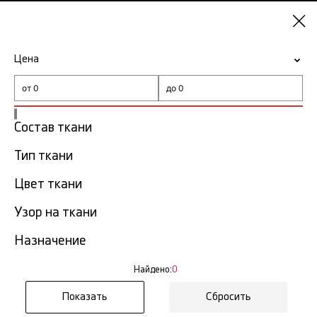
Казань
Цена
-15% на ткани по промокоду NY15
Главная
Ткани Alexander McQueen
Состав ткани
Тип ткани
Ткани Alexander McQueen в
0
Казани
тов.
Цвет ткани
Узор на ткани
Фильтр
Сортировка
Показать все
Назначение
Найдено:
0
К сожалению, ничего не
Сбросить
найдено