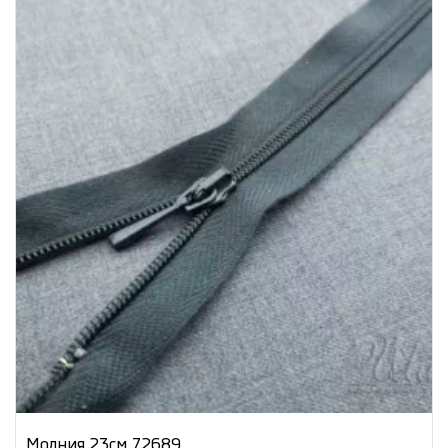
Молния 23см 72689