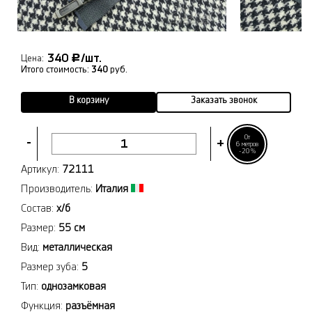
340
/шт.
Р
Цена:
Итого стоимость:
340
руб.
В корзину
Заказать звонок
От
-
+
6 метров
-20%
Артикул:
72111
Производитель:
Италия
Состав:
х/б
Размер:
55 см
Вид:
металлическая
Размер зуба:
5
Тип:
однозамковая
Функция:
разъёмная