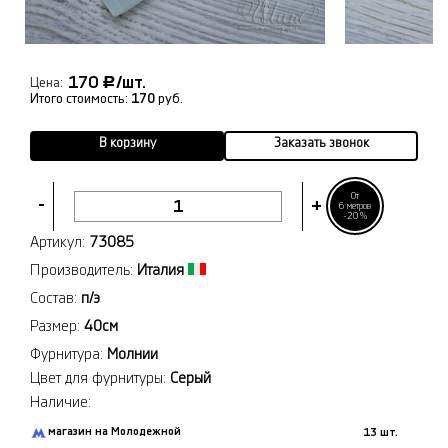
170
/шт.
Р
Цена:
Итого стоимость:
170
руб.
В корзину
Заказать звонок
От
-
+
6 метров
-20%
Артикул:
73085
Производитель:
Италия
Состав:
п/э
Размер:
40см
Фурнитура:
Молнии
Цвет для фурнитуры:
Серый
Наличие:
магазин на Молодежной
13 шт.