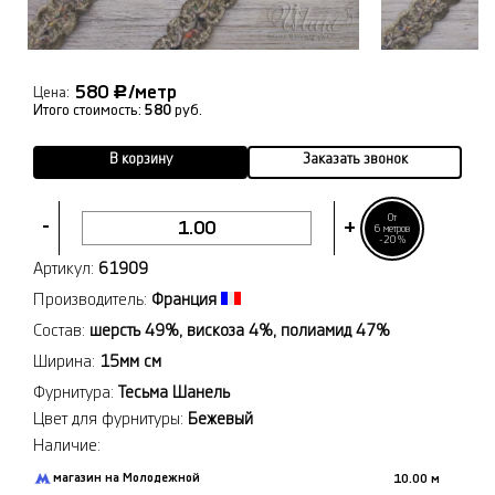
580
/метр
Р
Цена:
Итого стоимость:
580
руб.
В корзину
Заказать звонок
От
-
+
6 метров
-20%
Артикул:
61909
Производитель:
Франция
Состав:
шерсть 49%, вискоза 4%, полиамид 47%
Ширина:
15мм см
Фурнитура:
Тесьма Шанель
Цвет для фурнитуры:
Бежевый
Наличие:
магазин на Молодежной
10.00 м