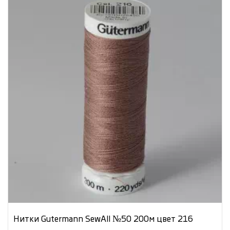
Нитки Gutermann SewAll №50 200м цвет 216