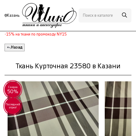
Казань
-15% на ткани по промокоду NY15
Назад
Ткань Курточная 23580 в Казани
Скидка
50%
Последний
отрез!