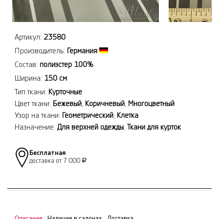
Артикул:
23580
Производитель:
Германия
Состав:
полиэстер 100%
Ширина:
150 см
Тип ткани:
Курточные
Цвет ткани:
Бежевый
,
Коричневый
,
Многоцветный
Узор на ткани:
Геометрический
,
Клетка
Назначение:
Для верхней одежды
,
Ткани для курток
Бесплатная
доставка от 7 000
Р
Описание
Наличие в салонах
Доставка