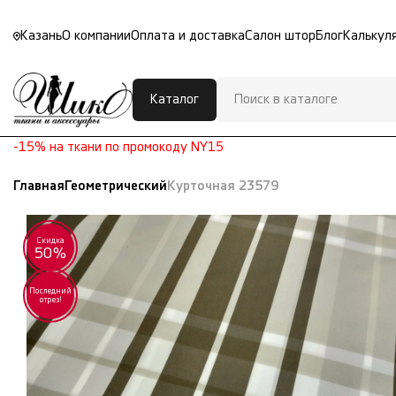
Казань
О компании
Оплата и доставка
Салон штор
Блог
Калькул
Каталог
-15% на ткани по промокоду NY15
Главная
Геометрический
Курточная 23579
Скидка
50%
Последний
отрез!