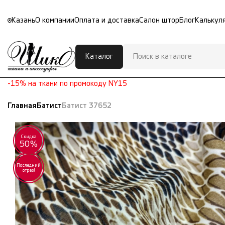
Казань
О компании
Оплата и доставка
Салон штор
Блог
Калькул
Каталог
-15% на ткани по промокоду NY15
Главная
Батист
Батист 37652
Скидка
50%
Последний
отрез!