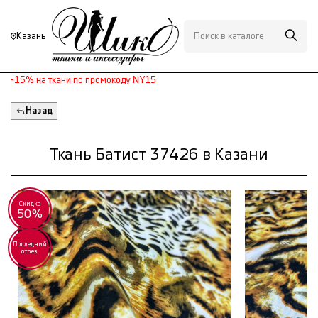
Казань
-15% на ткани по промокоду NY15
Назад
Ткань Батист 37426 в Казани
Скидка
50%
Последний
отрез!