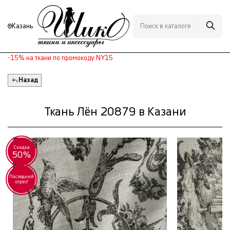
Казань
-15% на ткани по промокоду NY15
Назад
Ткань Лён 20879 в Казани
Скидка
50%
Последний
отрез!