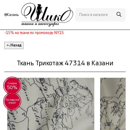
Казань
-15% на ткани по промокоду NY15
Назад
Ткань Трикотаж 47314 в Казани
Скидка
50%
Последний
отрез!