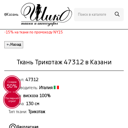
Казань
-15% на ткани по промокоду NY15
Назад
Ткань Трикотаж 47312 в Казани
Артикул:
47312
Скидка
50%
Производитель:
Италия
Состав:
вискоза 100%
Последний
отрез!
Ширина:
130 см
Тип ткани:
Трикотаж
Бесплатная