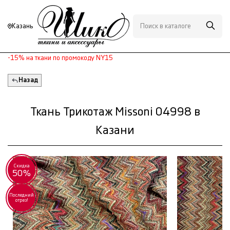
Казань
-15% на ткани по промокоду NY15
Назад
Ткань Трикотаж Missoni 04998 в
Казани
Скидка
50%
Последний
отрез!