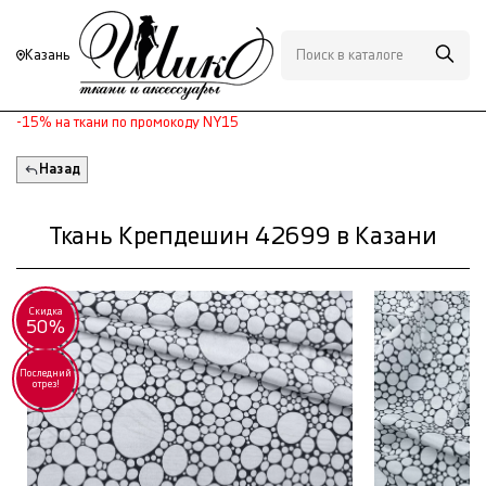
Казань
-15% на ткани по промокоду NY15
Назад
Ткань Крепдешин 42699 в Казани
Скидка
50%
Последний
отрез!