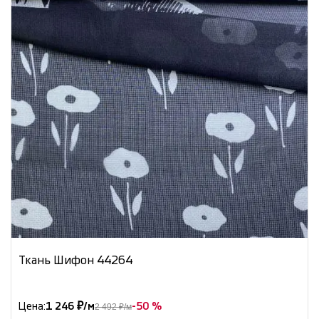
Ткань Шифон 44264
Цена:
1 246 ₽/м
-50 %
2 492 ₽/м