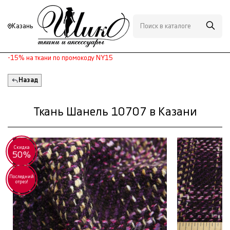
Казань
-15% на ткани по промокоду NY15
Назад
Ткань Шанель 10707 в Казани
Скидка
50%
Последний
отрез!