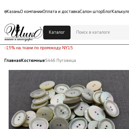
Казань
О компании
Оплата и доставка
Салон штор
Блог
Калькул
Каталог
-15% на ткани по промокоду NY15
Главная
Костюмные
5446 Пуговица