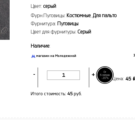
Цвет:
серый
Фурн.Пуговицы:
Костюмные
,
Для пальто
Фурнитура:
Пуговицы
Цвет для фурнитуры:
Серый
Наличие
:
1
магазин на Молодежной
От
-
+
6 метров
45
-20%
Цена:
Итого стоимость:
45
руб.