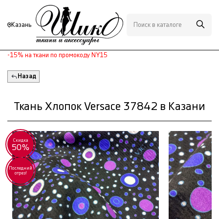
Казань
-15% на ткани по промокоду NY15
Назад
Ткань Хлопок Versace 37842 в Казани
Скидка
50%
Последний
отрез!