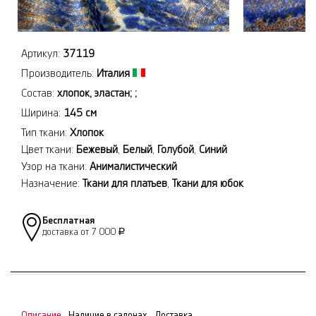
Артикул:
37119
Производитель:
Италия
Состав:
хлопок, эластан; ;
Ширина:
145 см
Тип ткани:
Хлопок
Цвет ткани:
Бежевый
,
Белый
,
Голубой
,
Синий
Узор на ткани:
Анималистический
Назначение:
Ткани для платьев
,
Ткани для юбок
Бесплатная
доставка от 7 000
Р
Описание
Наличие в салонах
Доставка